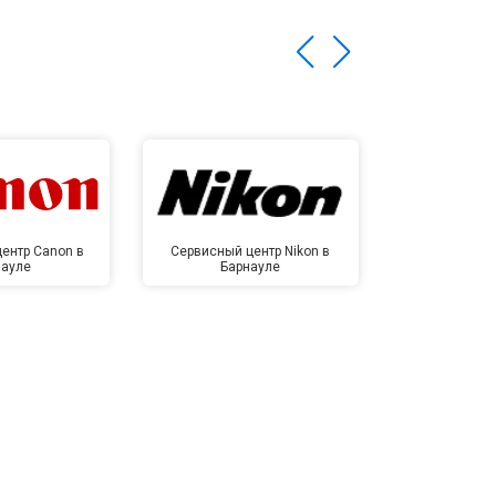
ентр Canon в
Сервисный центр Nikon в
Сервисный це
науле
Барнауле
Бар