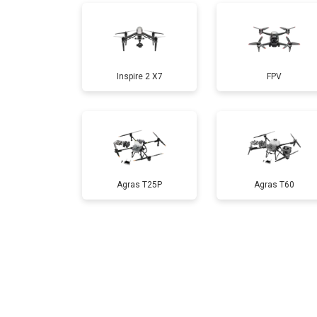
Прошивка
Inspire 2 X7
FPV
Замена материнской платы
Ремонт корпуса
Agras T25P
Agras T60