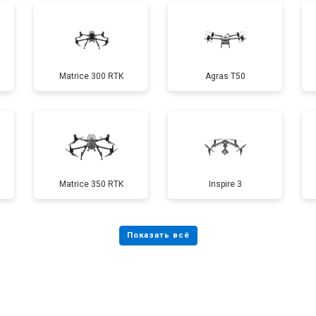
от 70 мин
о
Matrice 300 RTK
Agras T50
от 60 мин
о
от 100 мин
о
Matrice 350 RTK
Inspire 3