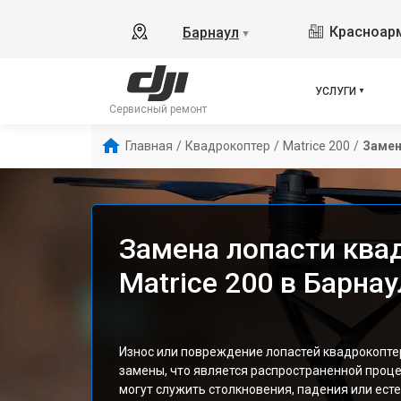
Красноарм
Барнаул
▼
УСЛУГИ
Сервисный ремонт
Главная
/
Квадрокоптер
/
Matrice 200
/
Замен
Замена лопасти ква
Matrice 200 в Барнау
Износ или повреждение лопастей квадрокоптера
замены, что является распространенной проц
могут служить столкновения, падения или ест