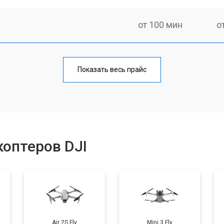
от 100 мин
о
от 60 мин
о
Показать весь прайс
от 100 мин
о
от 50 мин
о
оптеров DJI
от 80 мин
о
от 50 мин
о
Air 2S Fly
Mini 3 Fly