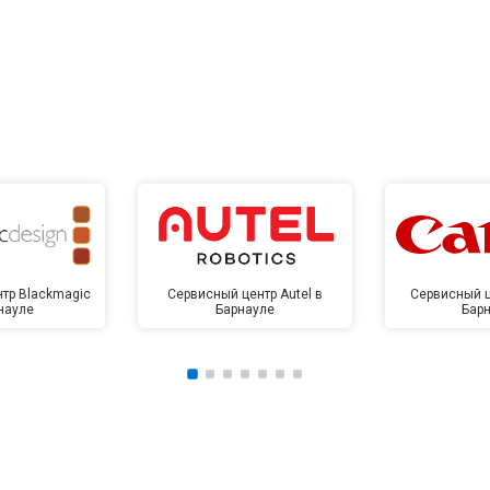
тр Blackmagic
Сервисный центр Autel в
Сервисный ц
науле
Барнауле
Бар