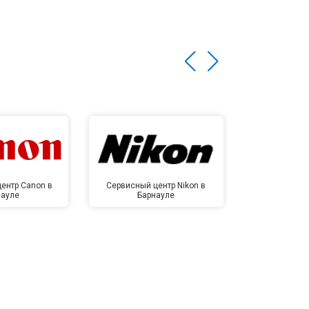
ентр Canon в
Сервисный центр Nikon в
Сервисный це
науле
Барнауле
Бар