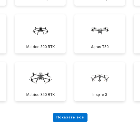
от 60 мин
о
от 40 мин
о
Matrice 300 RTK
Agras T50
от 60 мин
о
от 100 мин
о
Matrice 350 RTK
Inspire 3