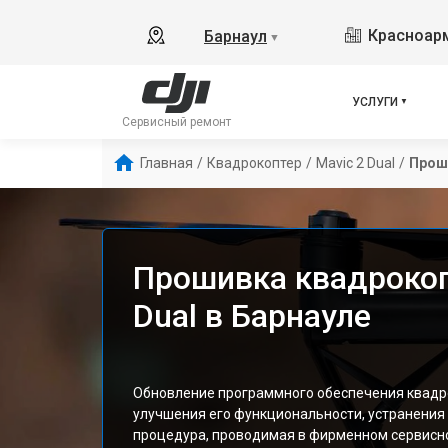
Красноарм
Барнаул
▼
УСЛУГИ
Сервисный ремонт
Главная
/
Квадрокоптер
/
Mavic 2 Dual
/
Прош
Прошивка квадрокоп
Dual в Барнауле
Обновление программного обеспечения квадрок
улучшения его функциональности, устранения
процедура, проводимая в фирменном сервисно