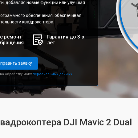
ти, добавляя новые функции или улучшая
рограммного обеспечения, обеспечивая
тельности квадрокоптера.
с ремонт
Гарантия до 3-х
обращения
лет
править заявку
 на обработку моих
персональных данных.
вадрокоптера DJI Mavic 2 Dual