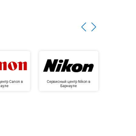
ентр Canon в
Сервисный центр Nikon в
Сервисный це
науле
Барнауле
Бар