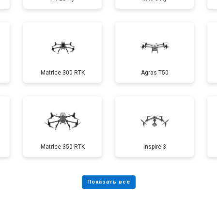
от 60 мин
о
от 40 мин
о
Matrice 300 RTK
Agras T50
от 70 мин
о
от 60 мин
о
Matrice 350 RTK
Inspire 3