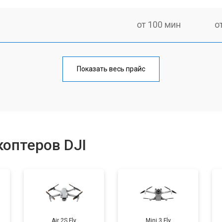
от 100 мин
о
от 60 мин
о
Показать весь прайс
от 100 мин
о
от 50 мин
о
оптеров DJI
от 80 мин
о
от 50 мин
о
Air 2S Fly
Mini 3 Fly