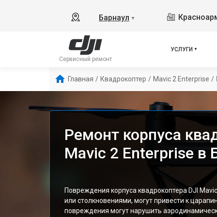
Красноарм
Барнаул
▼
УСЛУГИ
Сервисный ремонт
Главная
/
Квадрокоптер
/
Mavic 2 Enterprise
/
Ремонт корпуса ква
Mavic 2 Enterprise в
Повреждения корпуса квадрокоптера DJI Mavic
или столкновениями, могут привести к царапи
повреждения могут нарушить аэродинамически