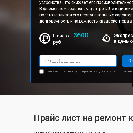
устройства, что снижает его производительнос
В фирменном сервисном центре DJI специалис
восстанавливая его первоначальные характери
долговечность и надежность квадрокоптера в 
3600
Экспрес
Цена от
в день 
руб
От
Нажимая на кнопку отправить я даю свое согласие
Прайс лист на ремонт к