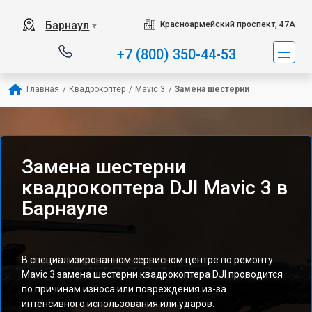
Барнаул
Красноармейский проспект, 47А
▼
+7 (800) 350-44-53
Главная
/
Квадрокоптер
/
Mavic 3
/
Замена шестерни
Замена шестерни
квадрокоптера DJI Mavic 3 в
Барнауле
В специализированном сервисном центре по ремонту
Mavic 3 замена шестерни квадрокоптера DJI проводится
по причинам износа или повреждения из-за
интенсивного использования или ударов.