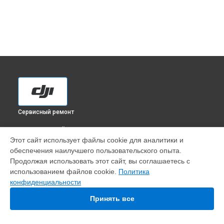
Сервисный ремонт
ВЫБЕРИ СВОЙ ГОРОД
Этот сайт использует файлы cookie для аналитики и
Замена шестерни квадрокоптера Mavic 3 DJI в
Краснодаре
обеспечения наилучшего пользовательского опыта.
Замена шестерни квадрокоптера Mavic 3 DJI в
Ростове-на-
Продолжая использовать этот сайт, вы соглашаетесь с
Дону
использованием файлов cookie.
Политика
Замена шестерни квадрокоптера Mavic 3 DJI в
Нижнем
конфиденциальности
Новгороде
Принять все
Замена шестерни квадрокоптера Mavic 3 DJI в
Новосибирске
Замена шестерни квадрокоптера Mavic 3 DJI в
Челябинске